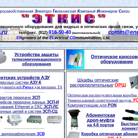
роизводственная
Э
лектро-
Те
хническая
К
омпания
И
нженеров
С
вязи
 оконечного оборудования для медных и оптических линий связи,
у
s
.ru
comm@enel
916-50-40
тел/факс. (812)-
(многоканальный)
E
N
gineers of the
E
L
ectrical
C
O
mmunication
,
Ltd.
Устройства защиты
Оптическое кроссов
телекоммуникационного
оборудование
оборудования
ентских
устройств
АЗУ
Шкафы оптические
ексных систем
АЗУ-К
распределительные
ОРШ
удлинителей
Ритал
для внешних ТА
Оптическая распределительная коробка
рактов передачи
ЗСП
У
Универсальный сплиттерный модуль
фейсов
передачи данных
ЗСП-И
Комплектующие для
PON
ования
Ethernet
и СКС
ЗСП-ЛС
очных цепей и систем
ЗСП-СЦ
Абонентская
дроп-муфта
Быстры
на 4-8 портов
коннек
 видеонаблюдения
ЗСВ
Коробка оптическая абонен