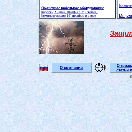
Коаксиа
Оконечное кабельное оборудование
Коробки,
Ящики,
Шкафы 19
"
, Стойки,
Модули
Комплектующие 19
"
шкафов и стоек
Защит
О грозо
О компании
статьи 