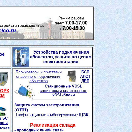
Режим работы
7.00-17.00
пн-чт
стройств грозозащиты.
7.00-15.00
пт
co.ru
Устройства подключения
ое
абонентов, защита по цепям
электропитания
Блокираторы и приставки
БСП
спаренного подключения
АПСТ
абонентов
ДРП
Станционные
V
DSL
ОРК
сплиттеры
и сплиттерные
xDSL-
блоки
СМ
Защита
с
истем электропитания
(ОПН)
Шкафы защитные комбинированные
ЩЗК
е
SC
торы
Реализация склада
тская
-
проводных линий связи