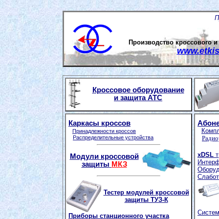
П
Производство кроссового и
www.e
tki
Кроссовое оборудование
и защита АТС
Каркасы
кроссов
Абон
Компл
Принадлежности кроссов
Распределительные устройства
Радио
x
DSL
т
Модули кроссовой
Интер
защиты
МКЗ
Оборуд
Слабот
Тестер модулей кроссовой
защиты ТУЗ-К
Систем
Приборы станционного участка