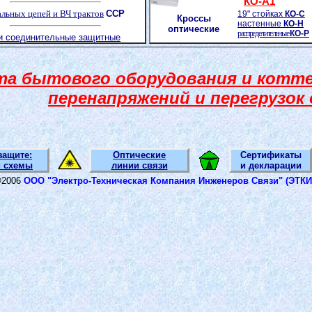
КО-А1
льных цепей и ВЧ трактов
ССР
19
"
стойках
КО-С
Кроссы
настенные
КО-Н
оптические
распределительные
КО-Р
 соединительные защитные
а бытового оборудования и котт
перенапряжений и перегрузок
защите:
Оптические
Сертификаты
и схемы
линии связи
и декларации
©
2006
ООО "Электро-Техническая Компания Инженеров Связи" (ЭТКИ