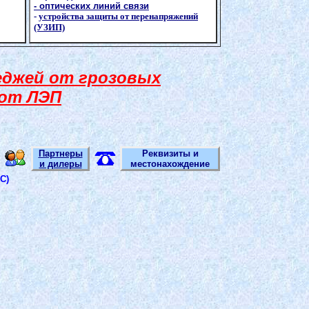
-
оптических линий связи
-
устройства защиты от перенапряжений
(УЗИП)
еджей от грозовых
 от ЛЭП
Партнеры
Реквизиты и
и дилеры
местонахождение
С)